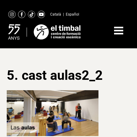
Skip
to
Català
|
Español
content
5. cast aulas2_2