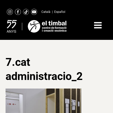
Skip
to
Català
|
Español
content
7.cat
administracio_2