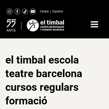
Skip
to
Català
|
Español
content
el timbal escola
teatre barcelona
cursos regulars
formació