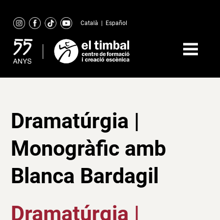
Skip
to
Català
|
Español
content
Dramatúrgia |
Monogràfic amb
Blanca Bardagil
Dramatúrgia |