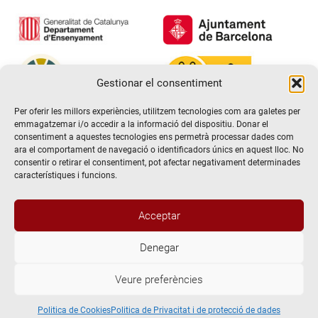
Gestionar el consentiment
Per oferir les millors experiències, utilitzem tecnologies com ara galetes per
emmagatzemar i/o accedir a la informació del dispositiu. Donar el
consentiment a aquestes tecnologies ens permetrà processar dades com
ara el comportament de navegació o identificadors únics en aquest lloc. No
consentir o retirar el consentiment, pot afectar negativament determinades
característiques i funcions.
Acceptar
Denegar
@2026 Escola de teatre El Timbal. Tots els drets reservats
Veure preferències
Avís Legal
Politica de Privacitat i de protecció de dades
Politica de Cookies
Politica de Cookies
Politica de Privacitat i de protecció de dades