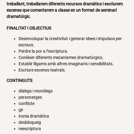
treballant, treballarem diferents recursos dramàtics i escriurem
escenes que comentarem a classe en un format de seminari
dramatúrgic.
FINALITAT I OBJECTIUS
Desenvolupar la creativitat i generar idees i impulsos per
escriure.
Perdre la por a l’escriptura.
Conèixer diferents mecanismes dramatúrgics.
Establir lligams amb altres imaginaris i sensibilitats.
Escriure escenes teatrals.
CONTINGUTS
diàlegs i monòlegs
personatges
conflicte
gir
ironia dramàtica
desbloqueig
reescriptura