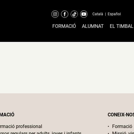
Català
|
Español
FORMACIÓ
ALUMNAT
EL TIMBAL
MACIÓ
CONEIX-NO
rmació professional
Formació
rsos regulars per adults, joves i infants
Missió, vis