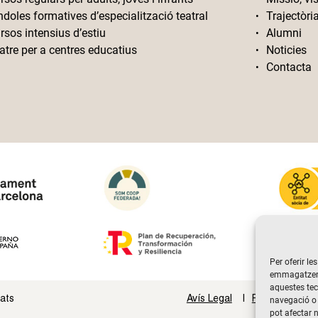
ndoles formatives d’especialització teatral
Trajectòri
rsos intensius d’estiu
Alumni
atre per a centres educatius
Noticies
Contacta
Per oferir le
emmagatzemar
aquestes te
vats
Avís Legal
Politica de Pri
navegació o 
pot afectar 