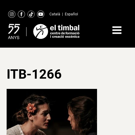
Skip
to
Català
|
Español
content
ITB-1266