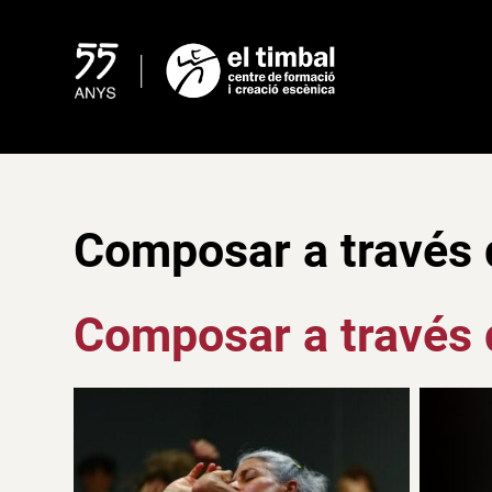
Skip
to
content
Composar a través 
Composar a través 