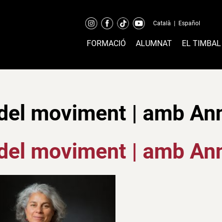
Català
|
Español
FORMACIÓ
ALUMNAT
EL TIMBAL
del moviment | amb An
del moviment | amb An