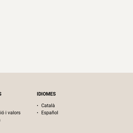
S
IDIOMES
Català
ió i valors
Español
a