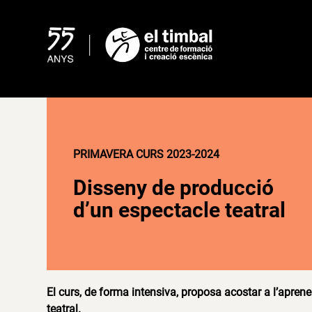
Skip
to
content
PRIMAVERA CURS 2023-2024
Disseny de producció
d’un espectacle teatral
El curs, de forma intensiva, proposa acostar a l’aprenen
teatral.