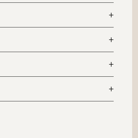
+
+
+
+