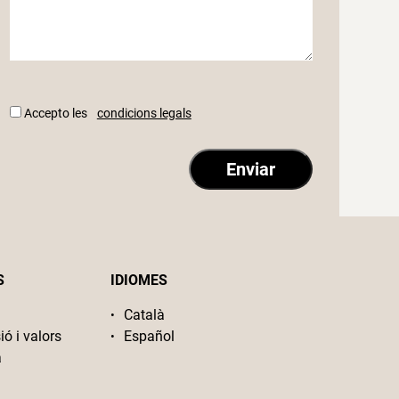
Accepto les
condicions legals
S
IDIOMES
Català
ió i valors
Español
a