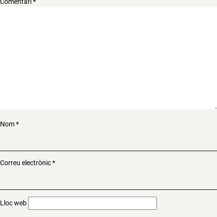
Comentari
*
Nom
*
Correu electrònic
*
Lloc web