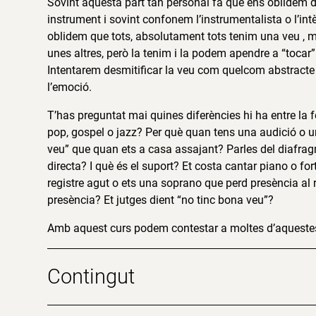
Sovint aquesta part tan personal fa que ens oblidem d
instrument i sovint confonem l’instrumentalista o l’in
oblidem que tots, absolutament tots tenim una veu , 
unes altres, però la tenim i la podem apendre a “tocar
Intentarem desmitificar la veu com quelcom abstracte
l’emoció.
T’has preguntat mai quines diferències hi ha entre la 
pop, gospel o jazz? Per què quan tens una audició o un
veu” que quan ets a casa assajant? Parles del diafr
directa? I què és el suport? Et costa cantar piano o fo
registre agut o ets una soprano que perd presència al 
presència? Et jutges dient “no tinc bona veu”?
Amb aquest curs podem contestar a moltes d’aquestes
Contingut