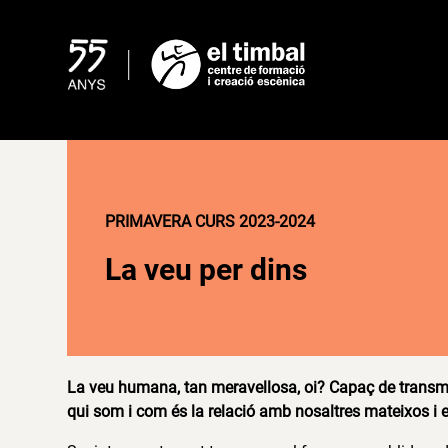
Skip
to
content
PRIMAVERA CURS 2023-2024
La veu per dins
La veu humana, tan meravellosa, oi? Capaç de transme
qui som i com és la relació amb nosaltres mateixos i 