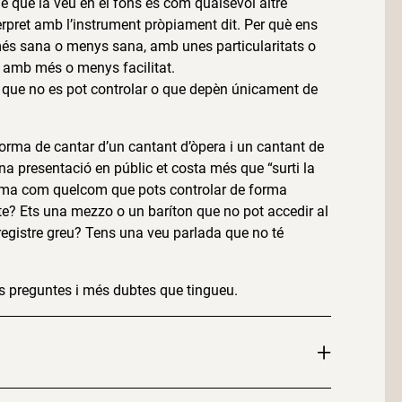
e què la veu en el fons és com qualsevol altre
tèrpret amb l’instrument pròpiament dit. Per què ens
més sana o menys sana, amb unes particularitats o
” amb més o menys facilitat.
 que no es pot controlar o que depèn únicament de
forma de cantar d’un cantant d’òpera i un cantant de
a presentació en públic et costa més que “surti la
agma com quelcom que pots controlar de forma
rte? Ets una mezzo o un baríton que no pot accedir al
registre greu? Tens una veu parlada que no té
 preguntes i més dubtes que tingueu.
+