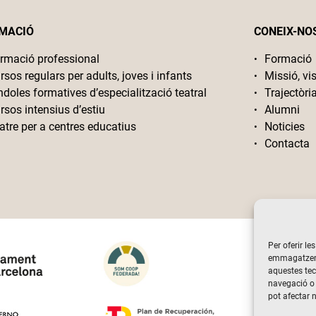
MACIÓ
CONEIX-NO
rmació professional
Formació
rsos regulars per adults, joves i infants
Missió, vis
ndoles formatives d’especialització teatral
Trajectòri
rsos intensius d’estiu
Alumni
atre per a centres educatius
Noticies
Contacta
Per oferir le
emmagatzemar
aquestes te
navegació o 
pot afectar 