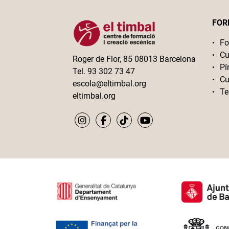
FOR
Fo
Cu
Roger de Flor, 85 08013 Barcelona
Pí
Tel. 93 302 73 47
Cu
escola@eltimbal.org
Te
eltimbal.org