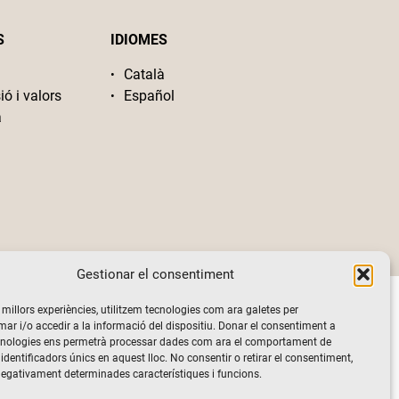
S
IDIOMES
Català
ió i valors
Español
a
Gestionar el consentiment
s millors experiències, utilitzem tecnologies com ara galetes per
 i/o accedir a la informació del dispositiu. Donar el consentiment a
cnologies ens permetrà processar dades com ara el comportament de
identificadors únics en aquest lloc. No consentir o retirar el consentiment,
negativament determinades característiques i funcions.