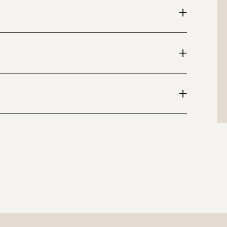
+
+
+