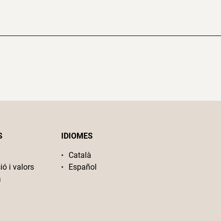
S
IDIOMES
Català
ió i valors
Español
a