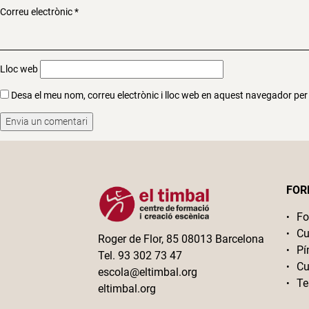
Correu electrònic
*
Lloc web
Desa el meu nom, correu electrònic i lloc web en aquest navegador pe
FOR
Fo
Cu
Roger de Flor, 85 08013 Barcelona
Pí
Tel. 93 302 73 47
Cu
escola@eltimbal.org
Te
eltimbal.org