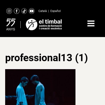
Skip
to
Català
|
Español
content
professional13 (1)