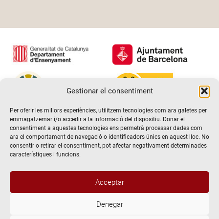
Gestionar el consentiment
Per oferir les millors experiències, utilitzem tecnologies com ara galetes per
emmagatzemar i/o accedir a la informació del dispositiu. Donar el
consentiment a aquestes tecnologies ens permetrà processar dades com
ara el comportament de navegació o identificadors únics en aquest lloc. No
consentir o retirar el consentiment, pot afectar negativament determinades
característiques i funcions.
Acceptar
Denegar
@2026 Escola de teatre El Timbal. Tots els drets reservats