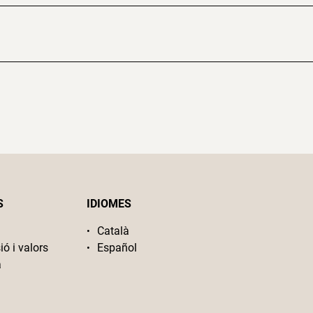
S
IDIOMES
Català
ió i valors
Español
a