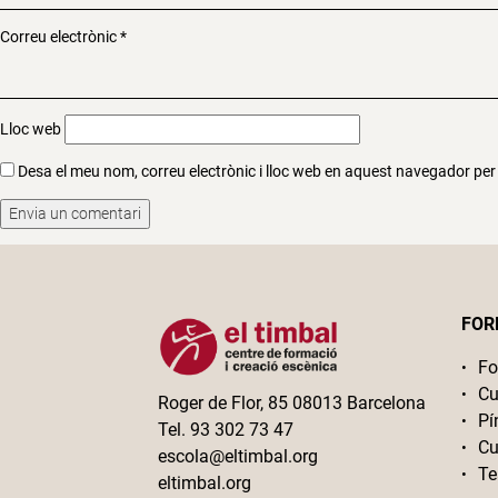
Correu electrònic
*
Lloc web
Desa el meu nom, correu electrònic i lloc web en aquest navegador pe
FOR
Fo
Cu
Roger de Flor, 85 08013 Barcelona
Pí
Tel. 93 302 73 47
Cu
escola@eltimbal.org
Te
eltimbal.org