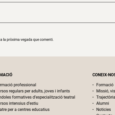
r a la pròxima vegada que comenti.
MACIÓ
CONEIX-NO
rmació professional
Formació
rsos regulars per adults, joves i infants
Missió, vis
ndoles formatives d’especialització teatral
Trajectòri
rsos intensius d’estiu
Alumni
atre per a centres educatius
Noticies