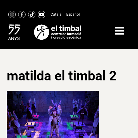
Skip
to
Català
|
Español
content
matilda el timbal 2