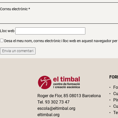
Correu electrònic
*
Lloc web
Desa el meu nom, correu electrònic i lloc web en aquest navegador pe
FOR
Fo
Cu
Roger de Flor, 85 08013 Barcelona
Pí
Tel. 93 302 73 47
Cu
escola@eltimbal.org
Te
eltimbal.org