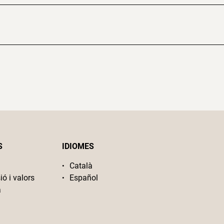
S
IDIOMES
Català
ió i valors
Español
a