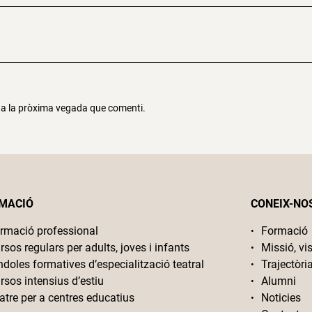
r a la pròxima vegada que comenti.
MACIÓ
CONEIX-NO
rmació professional
Formació
rsos regulars per adults, joves i infants
Missió, vis
ndoles formatives d’especialització teatral
Trajectòri
rsos intensius d’estiu
Alumni
atre per a centres educatius
Noticies