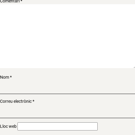
Comentari
*
Nom
*
Correu electrònic
*
Lloc web