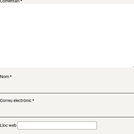
Comentari
*
Nom
*
Correu electrònic
*
Lloc web