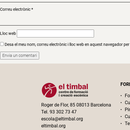
Correu electrònic
*
Lloc web
Desa el meu nom, correu electrònic i lloc web en aquest navegador pe
FOR
Fo
Cu
Roger de Flor, 85 08013 Barcelona
Pí
Tel. 93 302 73 47
Cu
escola@eltimbal.org
Te
eltimbal.org