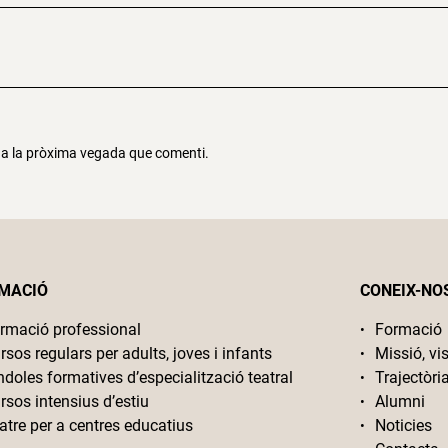
r a la pròxima vegada que comenti.
MACIÓ
CONEIX-NO
rmació professional
Formació
rsos regulars per adults, joves i infants
Missió, vis
ndoles formatives d’especialització teatral
Trajectòri
rsos intensius d’estiu
Alumni
atre per a centres educatius
Noticies