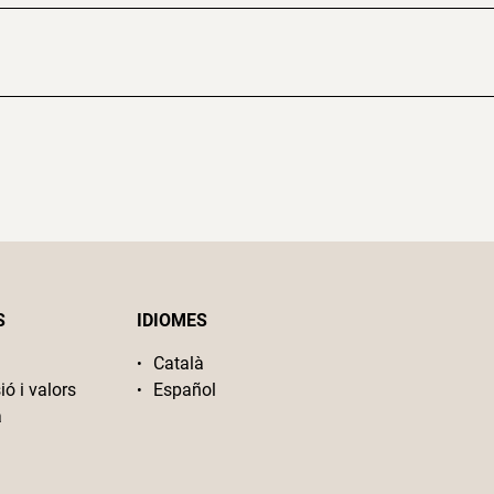
S
IDIOMES
Català
ió i valors
Español
a