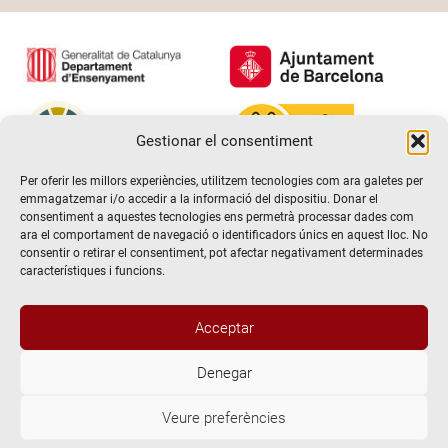
Gestionar el consentiment
Per oferir les millors experiències, utilitzem tecnologies com ara galetes per
emmagatzemar i/o accedir a la informació del dispositiu. Donar el
consentiment a aquestes tecnologies ens permetrà processar dades com
ara el comportament de navegació o identificadors únics en aquest lloc. No
consentir o retirar el consentiment, pot afectar negativament determinades
característiques i funcions.
Acceptar
Denegar
@2026 Escola de teatre El Timbal. Tots els drets reservats
Veure preferències
Avís Legal
Politica de Privacitat i de protecció de dades