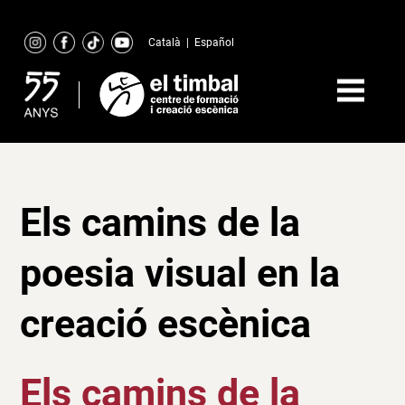
Skip
to
Català
|
Español
content
Els camins de la
poesia visual en la
creació escènica
Els camins de la