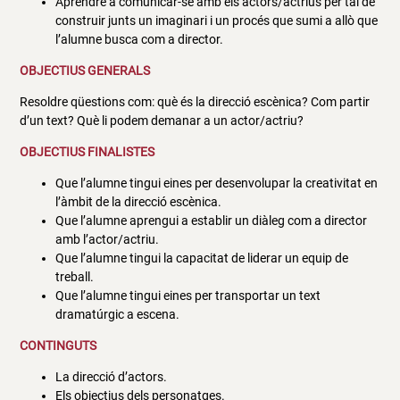
Aprendre a comunicar-se amb els actors/actrius per tal de
construir junts un imaginari i un procés que sumi a allò que
l’alumne busca com a director.
OBJECTIUS GENERALS
Resoldre qüestions com: què és la direcció escènica? Com partir
d’un text? Què li podem demanar a un actor/actriu?
OBJECTIUS FINALISTES
Que l’alumne tingui eines per desenvolupar la creativitat en
l’àmbit de la direcció escènica.
Que l’alumne aprengui a establir un diàleg com a director
amb l’actor/actriu.
Que l’alumne tingui la capacitat de liderar un equip de
treball.
Que l’alumne tingui eines per transportar un text
dramatúrgic a escena.
CONTINGUTS
La direcció d’actors.
Els objectius dels personatges.