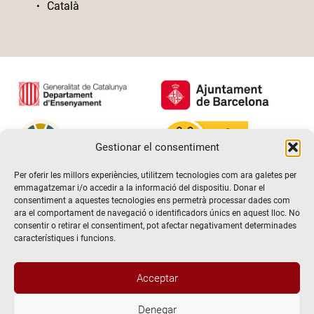
Català
Gestionar el consentiment
Per oferir les millors experiències, utilitzem tecnologies com ara galetes per
emmagatzemar i/o accedir a la informació del dispositiu. Donar el
consentiment a aquestes tecnologies ens permetrà processar dades com
ara el comportament de navegació o identificadors únics en aquest lloc. No
consentir o retirar el consentiment, pot afectar negativament determinades
característiques i funcions.
Acceptar
Denegar
@2026 Escola de teatre El Timbal. Tots els drets reservats