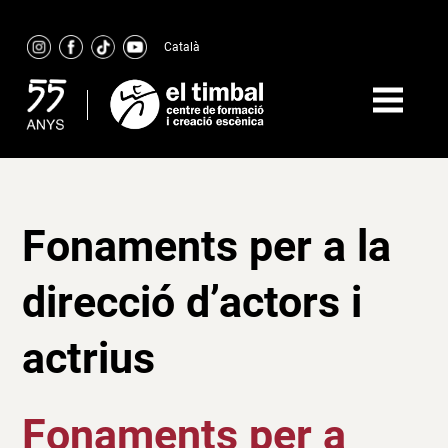
Skip
to
Català
content
Fonaments per a la
direcció d’actors i
actrius
Fonaments per a