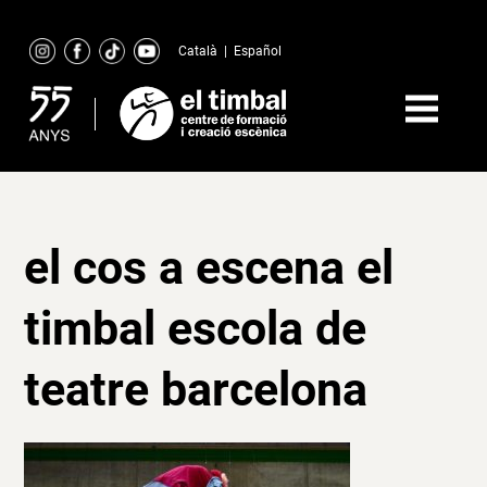
Skip
to
Català
|
Español
content
el cos a escena el
timbal escola de
teatre barcelona