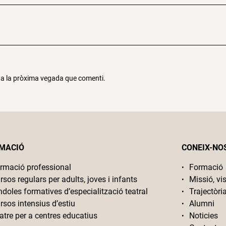
r a la pròxima vegada que comenti.
MACIÓ
CONEIX-NO
rmació professional
Formació
rsos regulars per adults, joves i infants
Missió, vis
ndoles formatives d’especialització teatral
Trajectòri
rsos intensius d’estiu
Alumni
atre per a centres educatius
Noticies