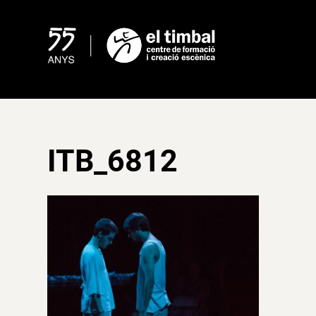
Skip
to
content
ITB_6812