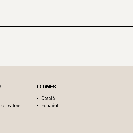
S
IDIOMES
Català
ió i valors
Español
a