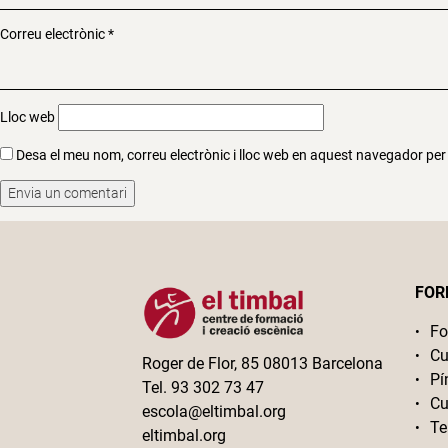
Correu electrònic
*
Lloc web
Desa el meu nom, correu electrònic i lloc web en aquest navegador pe
FOR
Fo
Cu
Roger de Flor, 85 08013 Barcelona
Pí
Tel. 93 302 73 47
Cu
escola@eltimbal.org
Te
eltimbal.org