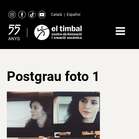
Skip
to
Català
|
Español
content
Postgrau foto 1