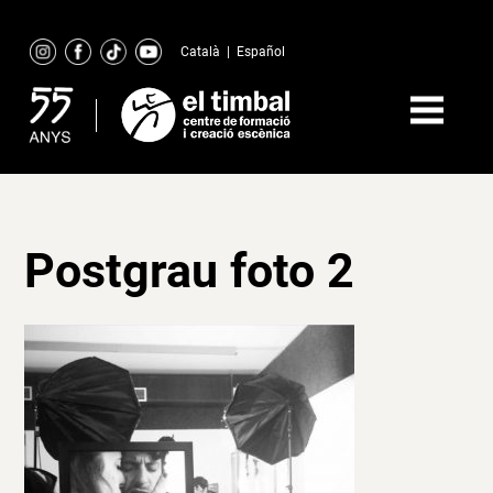
Skip
to
Català
|
Español
content
Postgrau foto 2