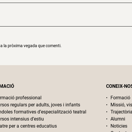
r a la pròxima vegada que comenti.
MACIÓ
CONEIX-NO
rmació professional
Formació
rsos regulars per adults, joves i infants
Missió, vis
ndoles formatives d’especialització teatral
Trajectòri
rsos intensius d’estiu
Alumni
atre per a centres educatius
Noticies