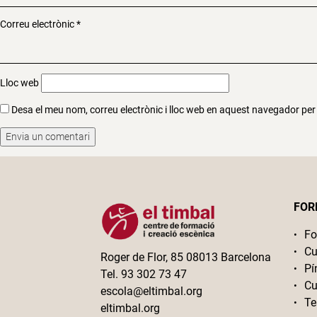
Correu electrònic
*
Lloc web
Desa el meu nom, correu electrònic i lloc web en aquest navegador pe
FOR
Fo
Cu
Roger de Flor, 85 08013 Barcelona
Pí
Tel. 93 302 73 47
Cu
escola@eltimbal.org
Te
eltimbal.org