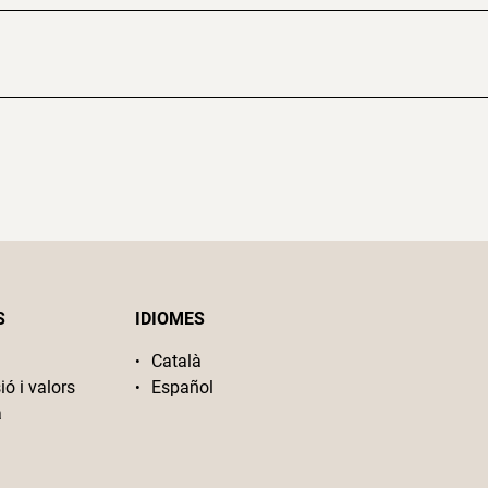
S
IDIOMES
Català
ió i valors
Español
a