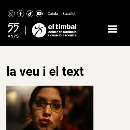
Skip
to
Català
|
Español
content
la veu i el text