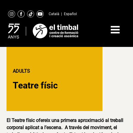
Skip
to
Català
|
Español
content
ADULTS
Teatre físic
El Teatre físic ofereix una primera aproximació al treball
corporal aplicat a l’escena. A través del moviment, el