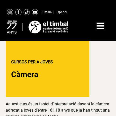
Skip
to
Català
|
Español
content
CURSOS PER A JOVES
Càmera
Aquest curs és un tastet d’interpretació davant la càmera
adreçat a joves d’entre 16 i 18 anys que ja han tingut una