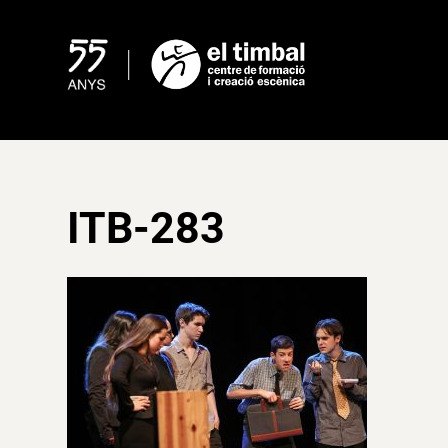
Skip
to
content
ITB-283