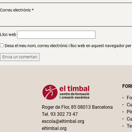
Correu electrònic
*
Lloc web
Desa el meu nom, correu electrònic i lloc web en aquest navegador pe
FOR
Fo
Cu
Roger de Flor, 85 08013 Barcelona
Pí
Tel. 93 302 73 47
Cu
escola@eltimbal.org
Te
eltimbal.org