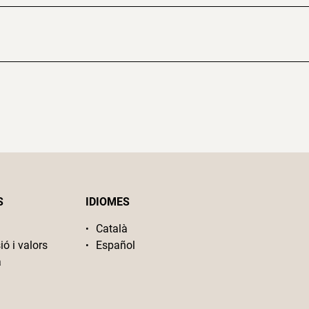
S
IDIOMES
Català
ió i valors
Español
a