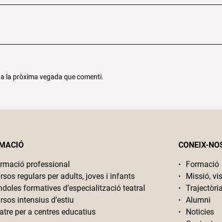
r a la pròxima vegada que comenti.
MACIÓ
CONEIX-NO
rmació professional
Formació
rsos regulars per adults, joves i infants
Missió, vis
ndoles formatives d’especialització teatral
Trajectòri
rsos intensius d’estiu
Alumni
atre per a centres educatius
Noticies