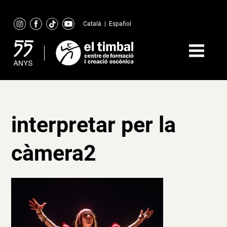
Skip
to
Català
|
Español
content
interpretar per la
càmera2