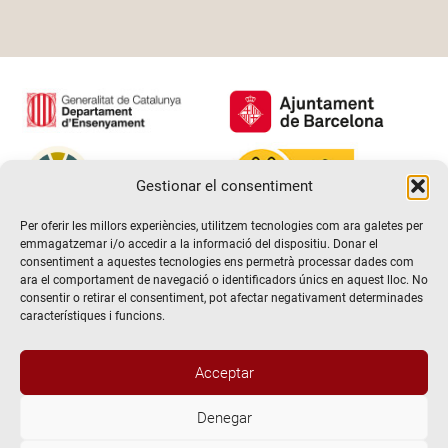
Gestionar el consentiment
Per oferir les millors experiències, utilitzem tecnologies com ara galetes per
emmagatzemar i/o accedir a la informació del dispositiu. Donar el
consentiment a aquestes tecnologies ens permetrà processar dades com
ara el comportament de navegació o identificadors únics en aquest lloc. No
consentir o retirar el consentiment, pot afectar negativament determinades
característiques i funcions.
Acceptar
Denegar
@2026 Escola de teatre El Timbal. Tots els drets reservats