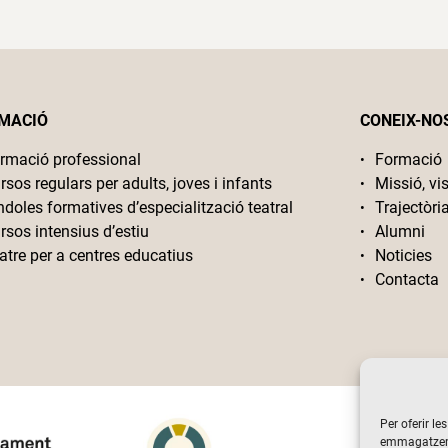
MACIÓ
CONEIX-NO
rmació professional
Formació
rsos regulars per adults, joves i infants
Missió, vis
ndoles formatives d’especialització teatral
Trajectòri
rsos intensius d’estiu
Alumni
atre per a centres educatius
Noticies
Contacta
Per oferir le
emmagatzemar