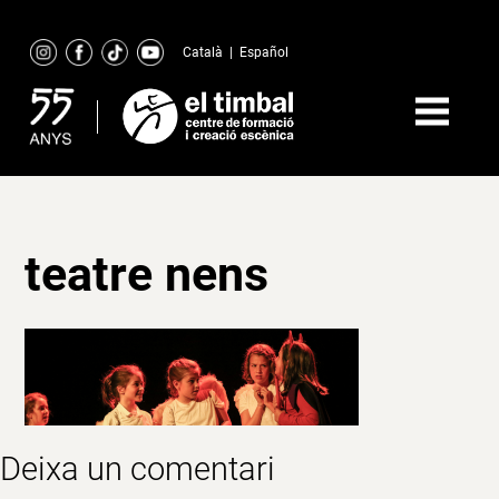
Skip
to
Català
|
Español
content
teatre nens
Deixa un comentari