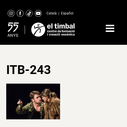
Skip
to
Català
|
Español
content
ITB-243