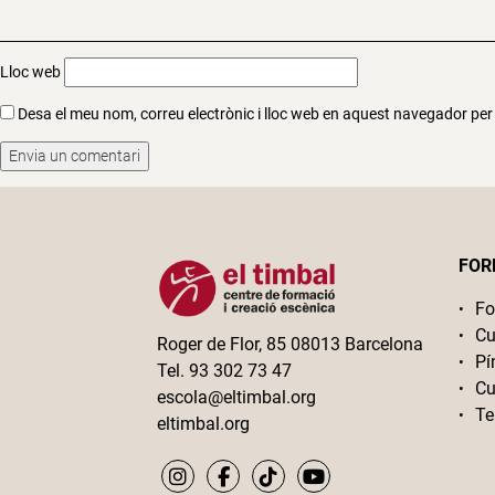
Lloc web
Desa el meu nom, correu electrònic i lloc web en aquest navegador pe
FOR
Fo
Cu
Roger de Flor, 85 08013 Barcelona
Pí
Tel. 93 302 73 47
Cu
escola@eltimbal.org
Te
eltimbal.org