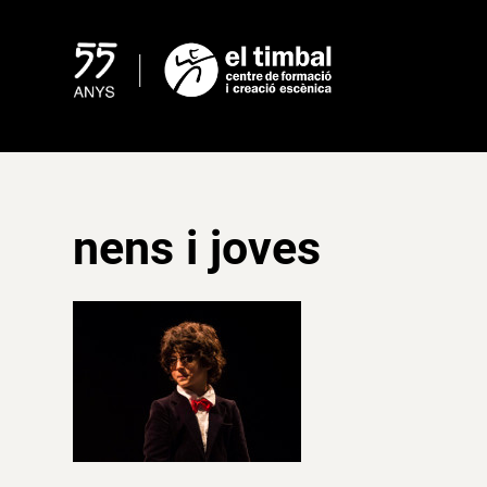
Skip
to
content
nens i joves