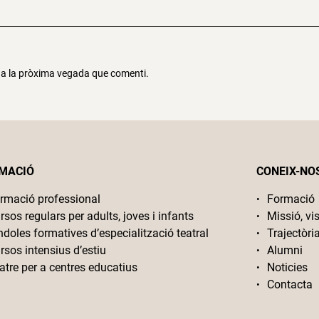
r a la pròxima vegada que comenti.
MACIÓ
CONEIX-NO
rmació professional
Formació
rsos regulars per adults, joves i infants
Missió, vis
ndoles formatives d’especialització teatral
Trajectòri
rsos intensius d’estiu
Alumni
atre per a centres educatius
Noticies
Contacta