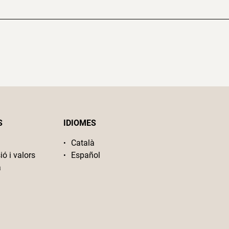
S
IDIOMES
Català
ió i valors
Español
a