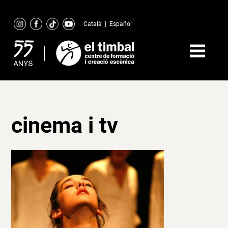
Skip
to
Català
|
Español
content
cinema i tv