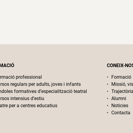
MACIÓ
CONEIX-NO
rmació professional
Formació
rsos regulars per adults, joves i infants
Missió, vis
ndoles formatives d’especialització teatral
Trajectòri
rsos intensius d’estiu
Alumni
atre per a centres educatius
Noticies
Contacta