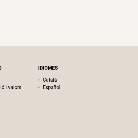
S
IDIOMES
Català
ió i valors
Español
a