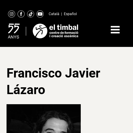
Skip
to
Català
|
Español
content
Francisco Javier
Lázaro