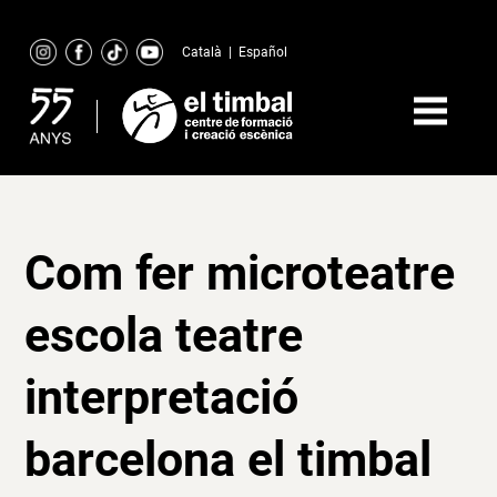
Skip
to
Català
|
Español
content
Com fer microteatre
escola teatre
interpretació
barcelona el timbal