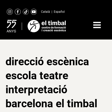
Skip
to
Català
|
Español
content
direcció escènica
escola teatre
interpretació
barcelona el timbal