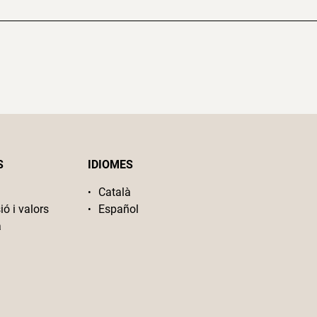
S
IDIOMES
Català
ió i valors
Español
a