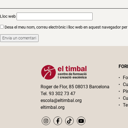
Lloc web
Desa el meu nom, correu electrònic i lloc web en aquest navegador pe
FOR
Fo
Cu
Roger de Flor, 85 08013 Barcelona
Pí
Tel. 93 302 73 47
Cu
escola@eltimbal.org
Te
eltimbal.org