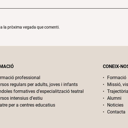
r a la pròxima vegada que comenti.
MACIÓ
CONEIX-NO
rmació professional
Formació
rsos regulars per adults, joves i infants
Missió, vis
ndoles formatives d’especialització teatral
Trajectòri
rsos intensius d’estiu
Alumni
atre per a centres educatius
Noticies
Contacta