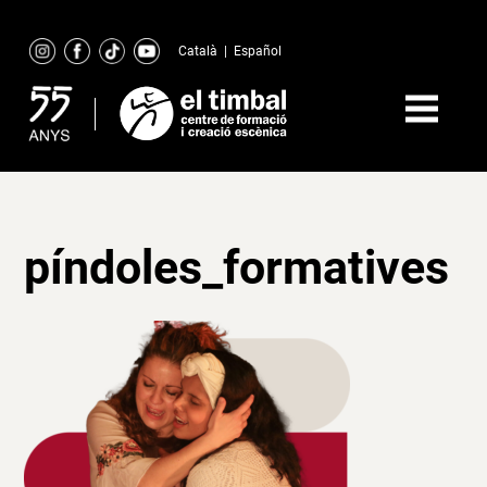
Skip
to
Català
|
Español
content
píndoles_formatives