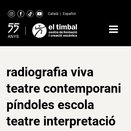
Skip
to
Català
|
Español
content
radiografia viva
teatre contemporani
píndoles escola
teatre interpretació