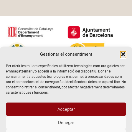
Gestionar el consentiment
Per oferir les millors experiències, utilitzem tecnologies com ara galetes per
emmagatzemar i/o accedir a la informació del dispositiu. Donar el
consentiment a aquestes tecnologies ens permetrà processar dades com
ara el comportament de navegació o identificadors únics en aquest lloc. No
consentir o retirar el consentiment, pot afectar negativament determinades
característiques i funcions.
Acceptar
Denegar
@2026 Escola de teatre El Timbal. Tots els drets reservats