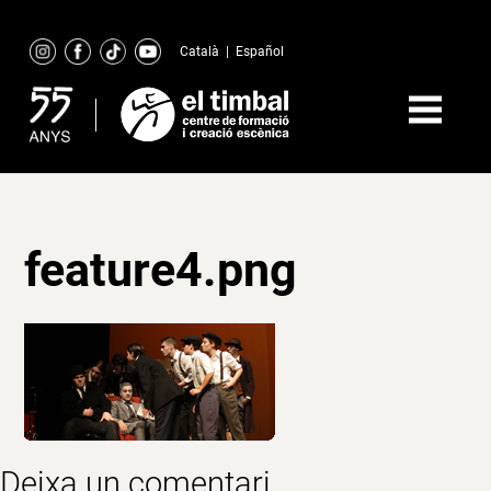
Skip
to
Català
|
Español
content
feature4.png
Deixa un comentari