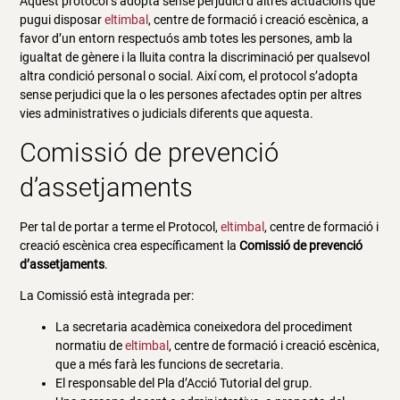
Aquest protocol s’adopta sense perjudici d’altres actuacions que
pugui disposar
eltimbal
, centre de formació i creació escènica, a
favor d’un entorn respectuós amb totes les persones, amb la
igualtat de gènere i la lluita contra la discriminació per qualsevol
altra condició personal o social. Així com, el protocol s’adopta
sense perjudici que la o les persones afectades optin per altres
vies administratives o judicials diferents que aquesta.
Comissió de prevenció
d’assetjaments
Per tal de portar a terme el Protocol,
eltimbal
, centre de formació i
creació escènica crea específicament la
Comissió de prevenció
d’assetjaments
.
La Comissió està integrada per:
La secretaria acadèmica coneixedora del procediment
normatiu de
eltimbal
, centre de formació i creació escènica,
que a més farà les funcions de secretaria.
El responsable del Pla d’Acció Tutorial del grup.