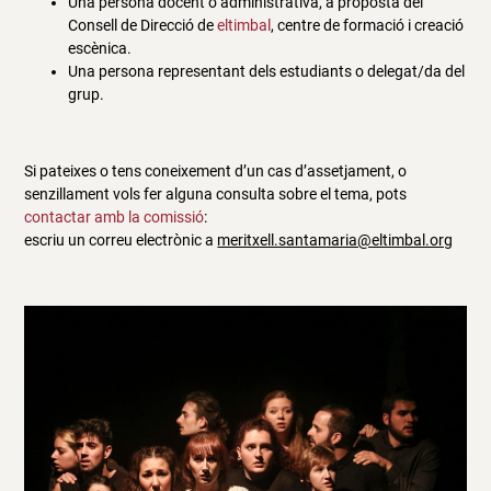
Una persona docent o administrativa, a proposta del
Consell de Direcció de
eltimbal
, centre de formació i creació
escènica.
Una persona representant dels estudiants o delegat/da del
grup.
Si pateixes o tens coneixement d’un cas d’assetjament, o
senzillament vols fer alguna consulta sobre el tema, pots
contactar amb la comissió
:
escriu un correu electrònic a
meritxell.santamaria@eltimbal.org