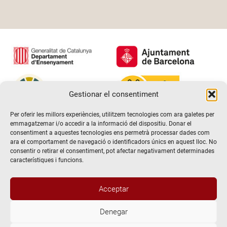
Gestionar el consentiment
Per oferir les millors experiències, utilitzem tecnologies com ara galetes per
emmagatzemar i/o accedir a la informació del dispositiu. Donar el
consentiment a aquestes tecnologies ens permetrà processar dades com
ara el comportament de navegació o identificadors únics en aquest lloc. No
consentir o retirar el consentiment, pot afectar negativament determinades
característiques i funcions.
Acceptar
Denegar
@2026 Escola de teatre El Timbal. Tots els drets reservats