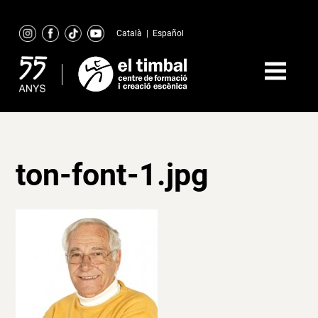
Skip
to
Català
|
Español
content
ton-font-1.jpg