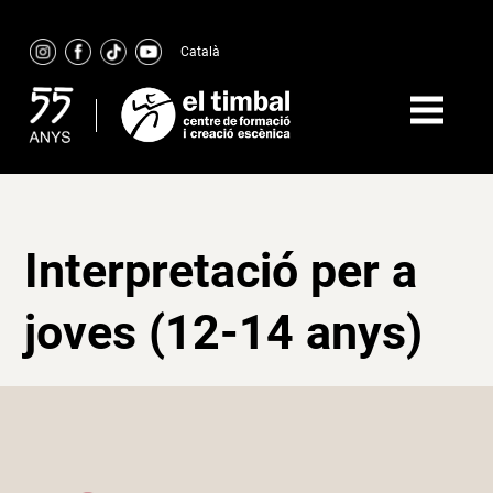
Skip
to
Català
content
Interpretació per a
joves (12-14 anys)