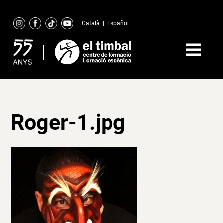
Skip
to
Català
|
Español
content
Roger-1.jpg